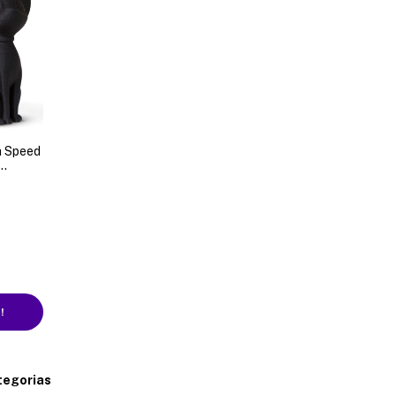
h Speed
!
tegorias