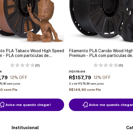
nto PLA Tabaco Wood High Speed
Filamento PLA Carvão Wood Hig
 - PLA com particulas de
Premium - PLA com particulas de
 - 1Kg
Madeira - 1Kg
(0)
(0)
4
R$178,84
,79
R$157,79
12
% OFF
12
% OFF
8,90
sem juros
2
x
de
R$78,90
sem juros
90
com
Pix
R$149,90
com
Pix
Avise-me quando chegar!
Avise-me quando chegar
Institucional
Ca