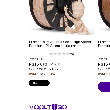
Filamento PLA Pinus Wood High Speed
Filame
Premium - PLA com particulas de
Premium
Madeira - 1Kg
Madeira
(0)
R$178,84
R$178,8
R$157,79
R$157
12
% OFF
2
x
de
R$78,90
sem juros
2
x
de
R$7
R$149,90
com
Pix
R$149,